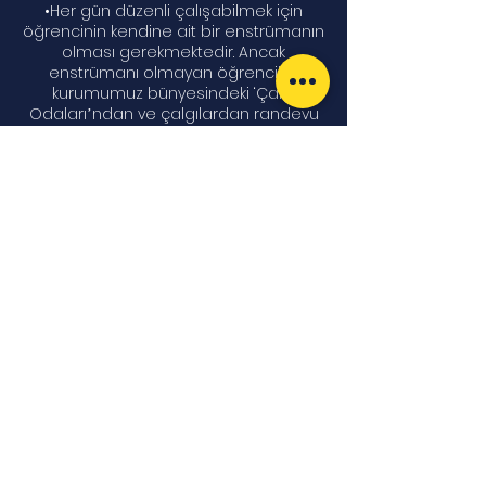
•Her gün düzenli çalışabilmek için
öğrencinin kendine ait bir enstrümanın
olması gerekmektedir. Ancak
enstrümanı olmayan öğrenciler;
kurumumuz bünyesindeki ‘Çalgı
Odalarıʼndan ve çalgılardan randevu
oluşturarak faydalanabilirler.
•Öğrencilerimiz; yılda iki kere
düzenlediğimiz ‘Filarmonik Bahçe
Konseriʼ etkinliğine katılarak dönem içi
yaptıkları çalışmalarını sergilerler ve
sertifika alırlar.
İletişim Bilgileri