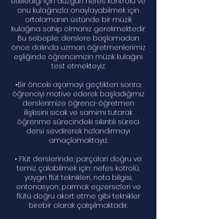
etkilediği için düzgün nefes kontrolü ve
onu kulağınızla onaylayabilmek için
ortalamanın üstünde bir müzik
kulağına sahip olmanız gerekmektedir.
Bu sebeple; derslere başlamadan
önce dalında uzman öğretmenlerimiz
eşliğinde öğrencimizin müzik kulağını
test etmekteyiz.
•Bir önceki aşamayı geçtikten sonra;
öğrenciyi motive ederek başladığımız
derslerimize öğrenci-öğretmen
ilişkisini sıcak ve samimi tutarak
öğrenme sürecindeki sıkıntılı süreci
dersi sevdirerek hızlandırmayı
amaçlamaktayız.
• Flüt derslerinde; parçaları doğru ve
temiz çalabilmek için; nefes kotrolü,
yaygın flüt teknikleri, nota bilgisi,
entonasyon, parmak egzersizleri ve
flütü doğru akort etme gibi teknikler
birebir olarak çalışılmaktadır.