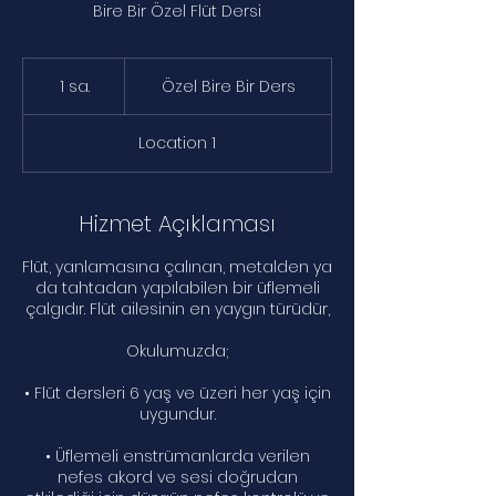
Bire Bir Özel Flüt Dersi
Özel
Bire
1 sa.
1
Özel Bire Bir Ders
Bir
Ders
s
a
Location 1
Hizmet Açıklaması
Flüt, yanlamasına çalınan, metalden ya
da tahtadan yapılabilen bir üflemeli
çalgıdır. Flüt ailesinin en yaygın türüdür,
Okulumuzda;
• Flüt dersleri 6 yaş ve üzeri her yaş için
uygundur.
• Üflemeli enstrümanlarda verilen
nefes akord ve sesi doğrudan