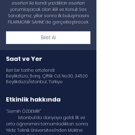
eserleri ile kendi yazdıkları eserleri
yorumlayacak olan ikili ve Konuk Ses
Sanatçımız, yıllar sonra ilk buluşmasını
Bilet Al
Saat ve Yer
İleri bir tarihe ertelendi
Beylikdüzü, Barış, Çiftlik Cd. No:30, 34520
Beylikdüzü/İstanbul, Türkiye
Etkinlik hakkında
“Semih ÖZDEMİR”
	İstanbul’da dünyaya geldi. İlk ve 
orta öğrenimini tamamladıktan sonra 
Yıldız Teknik Üniversitesi’nden Makine 