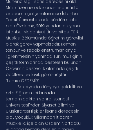
Mühendisliği lisans derecesini aldı. 
Müzik üzerine odaklanan lisansüstü 
akademik çalışmalarını ise İstanbul 
Teknik Ünivesitesi’nde sürdürmekte 
olan Özdemir, 2019 yılından bu yana 
İstanbul Medeniyet Üniversitesi Türk 
Musikisi Bölümü’nde öğretim görevlisi 
olarak görev yapmaktadır. Keman, 
tanbur ve rebab enstrümanlarıyla 
ilgilenmesinin yanında Türk müziğinin 
çeşitli formlarında besteleri bulunan 
Özdemir, bestecilik alanında çeşitli 
ödüllere de layık görülmüştür.
“Lamia ÖZDEMİR”
	Sakarya’da dünyaya geldi. İlk ve 
orta öğrenimini burada 
tamamladıktan sonra İstanbul 
Üniversitesi’nden Siyaset Bilimi ve 
Uluslararası İlişkiler lisans derecesini 
aldı. Çocukluk yıllarından itibaren 
müzikle iç içe olan Özdemir, ortaokul 
yıllarında keman dersleri almaya 