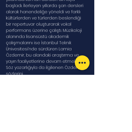
başladı. İlerleyen yıllarda şan dersleri 
alarak hanendeliğe yöneldi ve farklı 
kültürlerden ve türlerden beslendiği 
bir repertuvar oluşturarak vokal 
performans üzerine çalıştı. Müzikoloji 
alanında lisansüstü akademik 
çalışmalarını ise İstanbul Teknik 
Ünivesitesi’nde sürdüren Lamia 
Özdemir, bu alandaki araştırma ve 
yayın faaliyetlerine devam etmektedir. 
Söz yazarlığıyla da ilgilenen Özdemir’in 
sözlerini…
Daha Fazla Göster
Biletler
Satış bitti
Bilet tipi